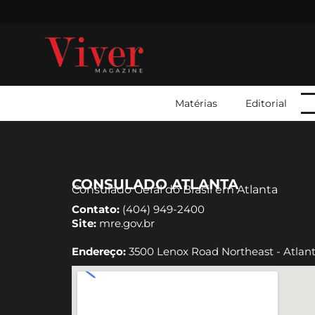
Matérias
Editorial
CONSULADO ATLANTA
Consulado Geral do Brasil em Atlanta
Contato:
(404) 949-2400
Site:
mre.gov.br
Endereço:
3500 Lenox Road Northeast - Atlan